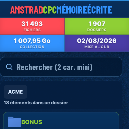
AMSTRAD
CPC
MÉMOIRE
ÉCRITE
31 493
1 907
FICHIERS
DOSSIERS
1 007,95 Go
02/08/2026
COLLECTION
MISE À JOUR
ACME
18 éléments dans ce dossier
BONUS