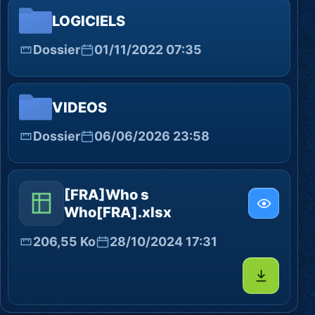
LOGICIELS
Dossier
01/11/2022 07:35
VIDEOS
Dossier
06/06/2026 23:58
[FRA]Who s
Who[FRA].xlsx
206,55 Ko
28/10/2024 17:31
Télécharg