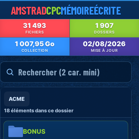
AMSTRAD
CPC
MÉMOIRE
ÉCRITE
31 493
1 907
FICHIERS
DOSSIERS
1 007,95 Go
02/08/2026
COLLECTION
MISE À JOUR
ACME
18 éléments dans ce dossier
BONUS