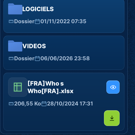
LOGICIELS
Dossier
01/11/2022 07:35
VIDEOS
Dossier
06/06/2026 23:58
[FRA]Who s
Who[FRA].xlsx
206,55 Ko
28/10/2024 17:31
Télécharg