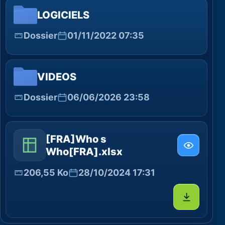
LOGICIELS
Dossier
01/11/2022 07:35
VIDEOS
Dossier
06/06/2026 23:58
[FRA]Who s
Who[FRA].xlsx
206,55 Ko
28/10/2024 17:31
Télécharg