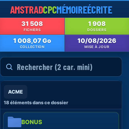
AMSTRAD
CPC
MÉMOIRE
ÉCRITE
31 508
1 908
FICHIERS
DOSSIERS
1 008,07 Go
10/08/2026
COLLECTION
MISE À JOUR
ACME
18 éléments dans ce dossier
BONUS