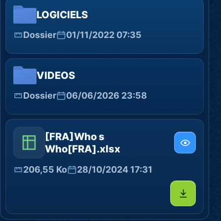
LOGICIELS
Dossier
01/11/2022 07:35
VIDEOS
Dossier
06/06/2026 23:58
[FRA]Who s
Who[FRA].xlsx
206,55 Ko
28/10/2024 17:31
Télécharg