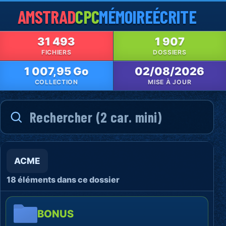
AMSTRAD
CPC
MÉMOIRE
ÉCRITE
31 493
1 907
FICHIERS
DOSSIERS
1 007,95 Go
02/08/2026
COLLECTION
MISE À JOUR
ACME
18 éléments dans ce dossier
BONUS