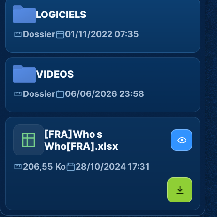
LOGICIELS
Dossier
01/11/2022 07:35
VIDEOS
Dossier
06/06/2026 23:58
[FRA]Who s
Who[FRA].xlsx
206,55 Ko
28/10/2024 17:31
Télécharg