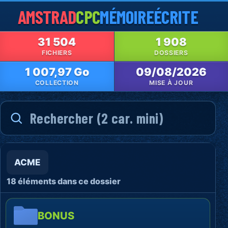
AMSTRAD
CPC
MÉMOIRE
ÉCRITE
31 504
1 908
FICHIERS
DOSSIERS
1 007,97 Go
09/08/2026
COLLECTION
MISE À JOUR
ACME
18 éléments dans ce dossier
BONUS