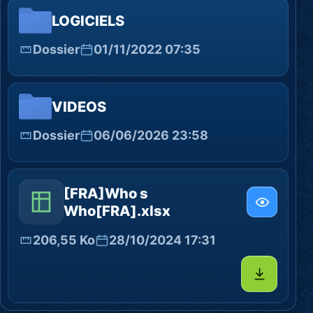
LOGICIELS
Dossier
01/11/2022 07:35
VIDEOS
Dossier
06/06/2026 23:58
[FRA]Who s
Who[FRA].xlsx
206,55 Ko
28/10/2024 17:31
Télécharg