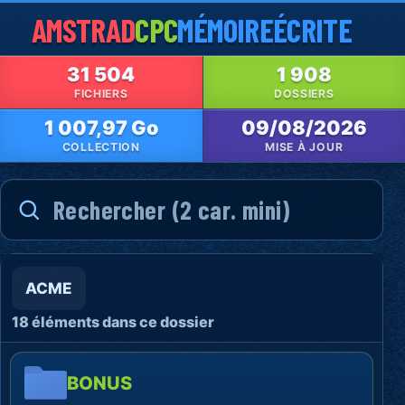
AMSTRAD
CPC
MÉMOIRE
ÉCRITE
31 504
1 908
FICHIERS
DOSSIERS
1 007,97 Go
09/08/2026
COLLECTION
MISE À JOUR
ACME
18 éléments dans ce dossier
BONUS