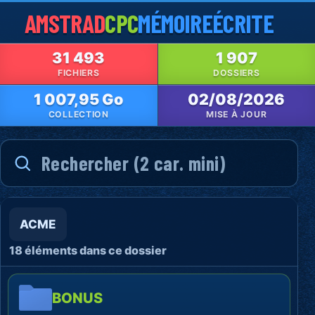
AMSTRAD
CPC
MÉMOIRE
ÉCRITE
31 493
1 907
FICHIERS
DOSSIERS
1 007,95 Go
02/08/2026
COLLECTION
MISE À JOUR
ACME
18 éléments dans ce dossier
BONUS