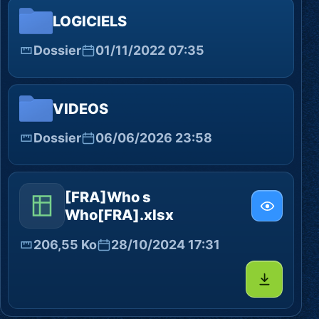
LOGICIELS
Dossier
01/11/2022 07:35
VIDEOS
Dossier
06/06/2026 23:58
[FRA]Who s
Who[FRA].xlsx
206,55 Ko
28/10/2024 17:31
Télécharg