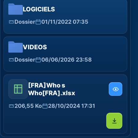
LOGICIELS
Dossier
01/11/2022 07:35
VIDEOS
Dossier
06/06/2026 23:58
[FRA]Who s
Who[FRA].xlsx
206,55 Ko
28/10/2024 17:31
Télécharg