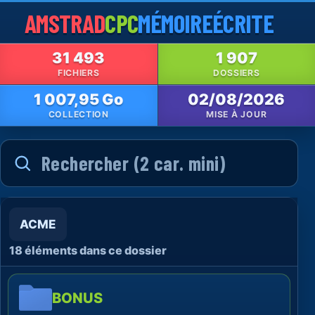
AMSTRAD
CPC
MÉMOIRE
ÉCRITE
31 493
1 907
FICHIERS
DOSSIERS
1 007,95 Go
02/08/2026
COLLECTION
MISE À JOUR
ACME
18 éléments dans ce dossier
BONUS