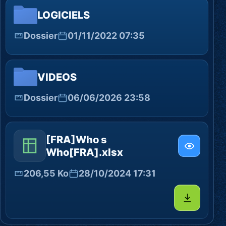
LOGICIELS
Dossier
01/11/2022 07:35
VIDEOS
Dossier
06/06/2026 23:58
[FRA]Who s
Who[FRA].xlsx
206,55 Ko
28/10/2024 17:31
Télécharg