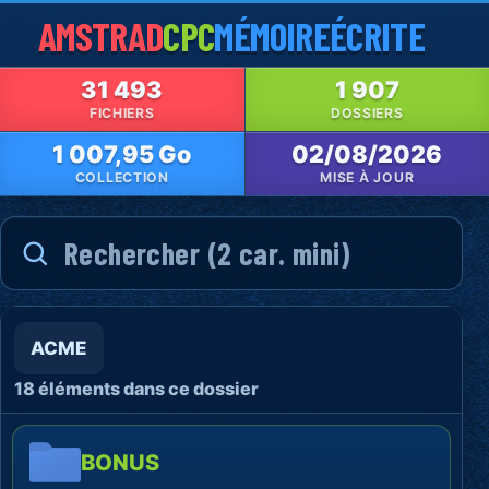
AMSTRAD
CPC
MÉMOIRE
ÉCRITE
31 493
1 907
FICHIERS
DOSSIERS
1 007,95 Go
02/08/2026
COLLECTION
MISE À JOUR
ACME
18 éléments dans ce dossier
BONUS