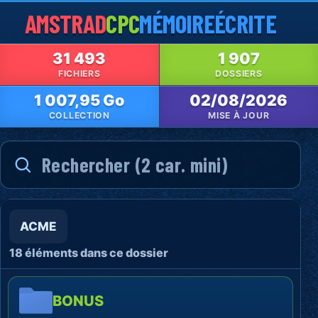
AMSTRAD
CPC
MÉMOIRE
ÉCRITE
31 493
1 907
FICHIERS
DOSSIERS
1 007,95 Go
02/08/2026
COLLECTION
MISE À JOUR
ACME
18 éléments dans ce dossier
BONUS