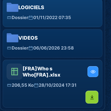
LOGICIELS
Dossier
01/11/2022 07:35
VIDEOS
Dossier
06/06/2026 23:58
[FRA]Who s
Who[FRA].xlsx
206,55 Ko
28/10/2024 17:31
Télécharg