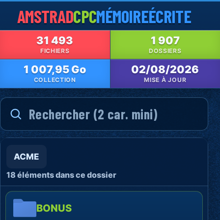
AMSTRAD
CPC
MÉMOIRE
ÉCRITE
31 493
1 907
FICHIERS
DOSSIERS
1 007,95 Go
02/08/2026
COLLECTION
MISE À JOUR
ACME
18 éléments dans ce dossier
BONUS