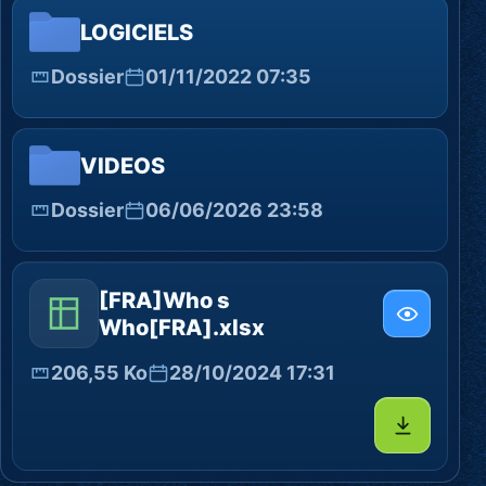
LOGICIELS
Dossier
01/11/2022 07:35
VIDEOS
Dossier
06/06/2026 23:58
[FRA]Who s
Who[FRA].xlsx
206,55 Ko
28/10/2024 17:31
Télécharg