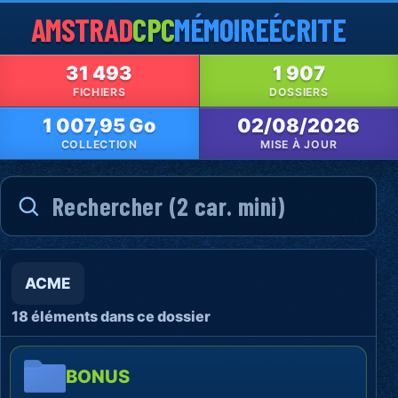
AMSTRAD
CPC
MÉMOIRE
ÉCRITE
31 493
1 907
FICHIERS
DOSSIERS
1 007,95 Go
02/08/2026
COLLECTION
MISE À JOUR
ACME
18 éléments dans ce dossier
BONUS