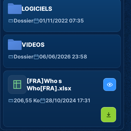
LOGICIELS
Dossier
01/11/2022 07:35
VIDEOS
Dossier
06/06/2026 23:58
[FRA]Who s
Who[FRA].xlsx
206,55 Ko
28/10/2024 17:31
Télécharg