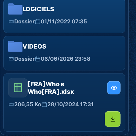
LOGICIELS
Dossier
01/11/2022 07:35
VIDEOS
Dossier
06/06/2026 23:58
[FRA]Who s
Who[FRA].xlsx
206,55 Ko
28/10/2024 17:31
Télécharg