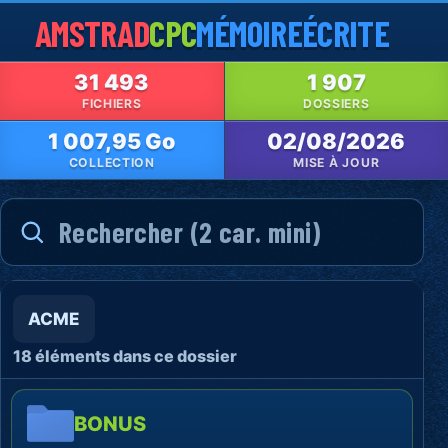
AMSTRAD
CPC
MÉMOIRE
ÉCRITE
31 493
1 907
FICHIERS
DOSSIERS
1 007,95 Go
02/08/2026
COLLECTION
MISE À JOUR
ACME
18 éléments dans ce dossier
BONUS