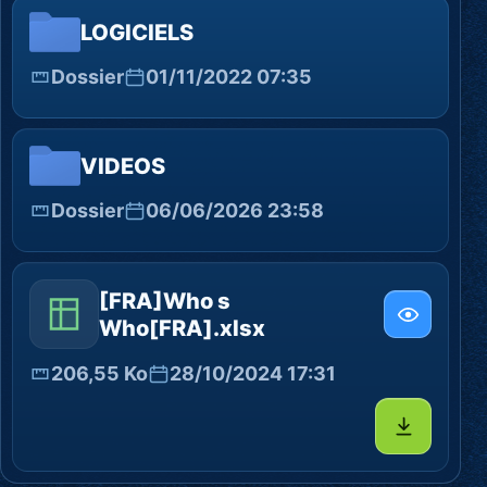
LOGICIELS
Dossier
01/11/2022 07:35
VIDEOS
Dossier
06/06/2026 23:58
[FRA]Who s
Who[FRA].xlsx
206,55 Ko
28/10/2024 17:31
Télécharg