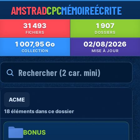
AMSTRAD
CPC
MÉMOIRE
ÉCRITE
31 493
1 907
FICHIERS
DOSSIERS
1 007,95 Go
02/08/2026
COLLECTION
MISE À JOUR
ACME
18 éléments dans ce dossier
BONUS