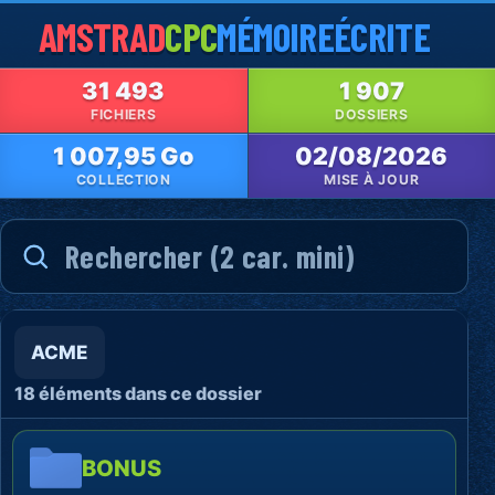
AMSTRAD
CPC
MÉMOIRE
ÉCRITE
31 493
1 907
FICHIERS
DOSSIERS
1 007,95 Go
02/08/2026
COLLECTION
MISE À JOUR
ACME
18 éléments dans ce dossier
BONUS