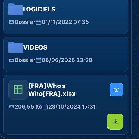
LOGICIELS
Dossier
01/11/2022 07:35
VIDEOS
Dossier
06/06/2026 23:58
[FRA]Who s
Who[FRA].xlsx
206,55 Ko
28/10/2024 17:31
Télécharg