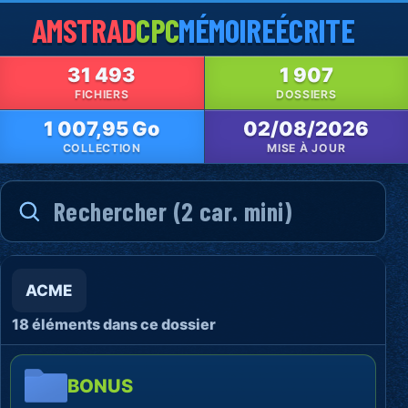
AMSTRAD
CPC
MÉMOIRE
ÉCRITE
31 493
1 907
FICHIERS
DOSSIERS
1 007,95 Go
02/08/2026
COLLECTION
MISE À JOUR
ACME
18 éléments dans ce dossier
BONUS