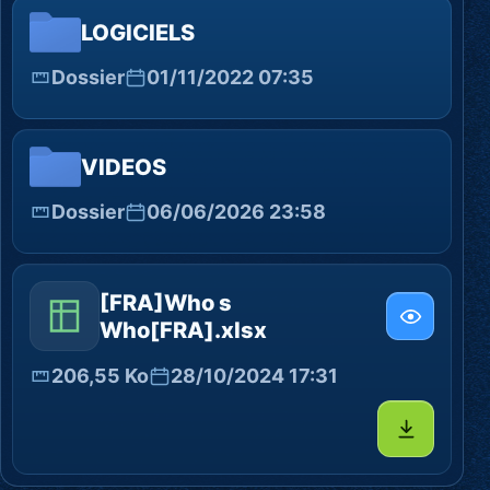
LOGICIELS
Dossier
01/11/2022 07:35
VIDEOS
Dossier
06/06/2026 23:58
[FRA]Who s
Who[FRA].xlsx
206,55 Ko
28/10/2024 17:31
Télécharg