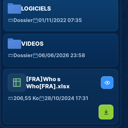
LOGICIELS
Dossier
01/11/2022 07:35
VIDEOS
Dossier
06/06/2026 23:58
[FRA]Who s
Who[FRA].xlsx
206,55 Ko
28/10/2024 17:31
Télécharg