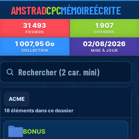
AMSTRAD
CPC
MÉMOIRE
ÉCRITE
31 493
1 907
FICHIERS
DOSSIERS
1 007,95 Go
02/08/2026
COLLECTION
MISE À JOUR
ACME
18 éléments dans ce dossier
BONUS