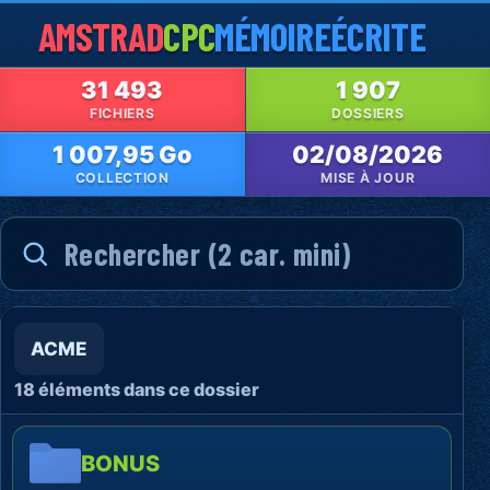
AMSTRAD
CPC
MÉMOIRE
ÉCRITE
31 493
1 907
FICHIERS
DOSSIERS
1 007,95 Go
02/08/2026
COLLECTION
MISE À JOUR
ACME
18 éléments dans ce dossier
BONUS