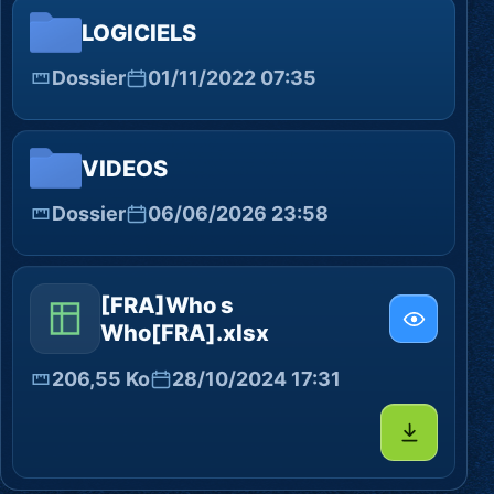
LOGICIELS
Dossier
01/11/2022 07:35
VIDEOS
Dossier
06/06/2026 23:58
[FRA]Who s
Who[FRA].xlsx
206,55 Ko
28/10/2024 17:31
Télécharg