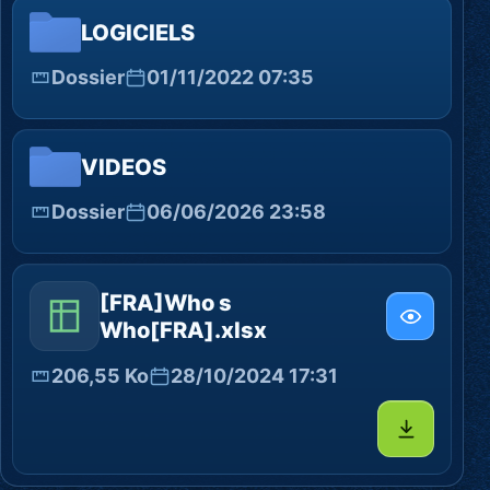
LOGICIELS
Dossier
01/11/2022 07:35
VIDEOS
Dossier
06/06/2026 23:58
[FRA]Who s
Who[FRA].xlsx
206,55 Ko
28/10/2024 17:31
Télécharg