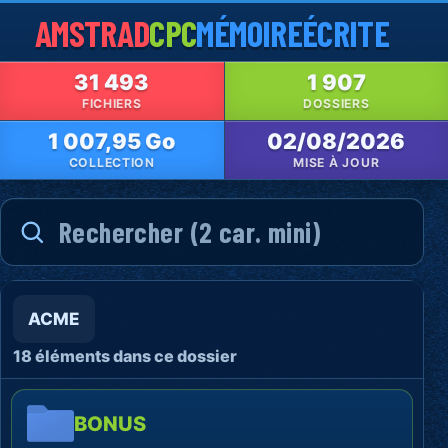
AMSTRAD
CPC
MÉMOIRE
ÉCRITE
31 493
1 907
FICHIERS
DOSSIERS
1 007,95 Go
02/08/2026
COLLECTION
MISE À JOUR
ACME
18 éléments dans ce dossier
BONUS