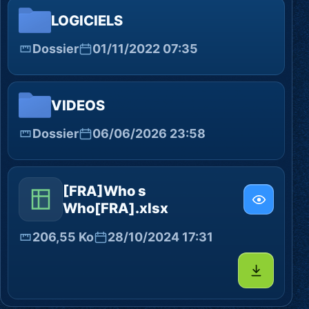
LOGICIELS
Dossier
01/11/2022 07:35
VIDEOS
Dossier
06/06/2026 23:58
[FRA]Who s
Who[FRA].xlsx
206,55 Ko
28/10/2024 17:31
Télécharg