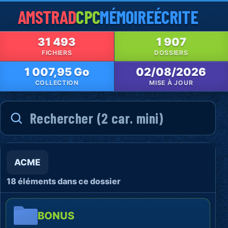
AMSTRAD
CPC
MÉMOIRE
ÉCRITE
31 493
1 907
FICHIERS
DOSSIERS
1 007,95 Go
02/08/2026
COLLECTION
MISE À JOUR
ACME
18 éléments dans ce dossier
BONUS