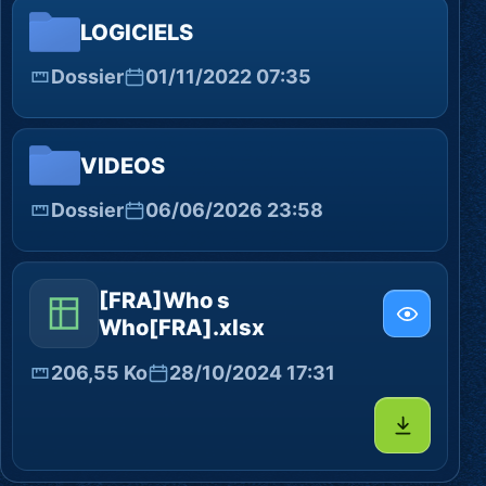
LOGICIELS
Dossier
01/11/2022 07:35
VIDEOS
Dossier
06/06/2026 23:58
[FRA]Who s
Who[FRA].xlsx
206,55 Ko
28/10/2024 17:31
Télécharg