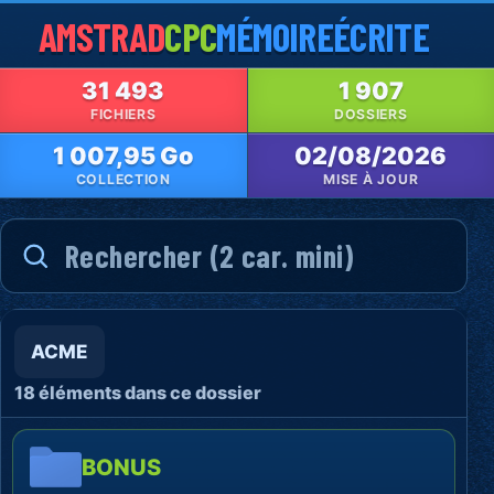
AMSTRAD
CPC
MÉMOIRE
ÉCRITE
31 493
1 907
FICHIERS
DOSSIERS
1 007,95 Go
02/08/2026
COLLECTION
MISE À JOUR
ACME
18 éléments dans ce dossier
BONUS