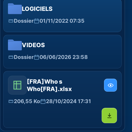
LOGICIELS
Dossier
01/11/2022 07:35
VIDEOS
Dossier
06/06/2026 23:58
[FRA]Who s
Who[FRA].xlsx
206,55 Ko
28/10/2024 17:31
Télécharg