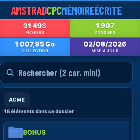
AMSTRAD
CPC
MÉMOIRE
ÉCRITE
31 493
1 907
FICHIERS
DOSSIERS
1 007,95 Go
02/08/2026
COLLECTION
MISE À JOUR
ACME
18 éléments dans ce dossier
BONUS