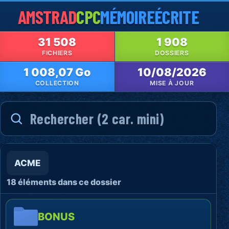
AMSTRAD
CPC
MÉMOIRE
ÉCRITE
31 508
1 908
FICHIERS
DOSSIERS
1 008,07 Go
10/08/2026
COLLECTION
MISE À JOUR
ACME
18 éléments dans ce dossier
BONUS