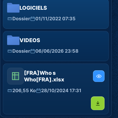
LOGICIELS
Dossier
01/11/2022 07:35
VIDEOS
Dossier
06/06/2026 23:58
[FRA]Who s
Who[FRA].xlsx
206,55 Ko
28/10/2024 17:31
Télécharg