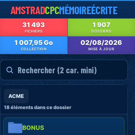
AMSTRAD
CPC
MÉMOIRE
ÉCRITE
31 493
1 907
FICHIERS
DOSSIERS
1 007,95 Go
02/08/2026
COLLECTION
MISE À JOUR
ACME
18 éléments dans ce dossier
BONUS