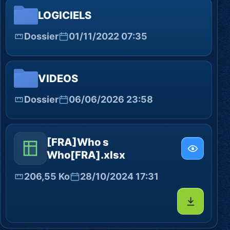
LOGICIELS
Dossier
01/11/2022 07:35
VIDEOS
Dossier
06/06/2026 23:58
[FRA]Who s
Who[FRA].xlsx
206,55 Ko
28/10/2024 17:31
Télécharg