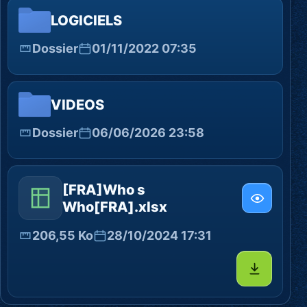
LOGICIELS
Dossier
01/11/2022 07:35
VIDEOS
Dossier
06/06/2026 23:58
[FRA]Who s
Who[FRA].xlsx
206,55 Ko
28/10/2024 17:31
Télécharg