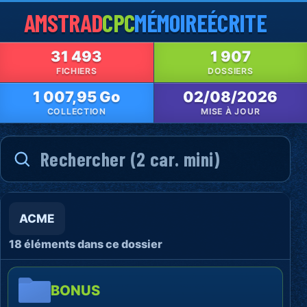
AMSTRAD
CPC
MÉMOIRE
ÉCRITE
31 493
1 907
FICHIERS
DOSSIERS
1 007,95 Go
02/08/2026
COLLECTION
MISE À JOUR
ACME
18 éléments dans ce dossier
BONUS