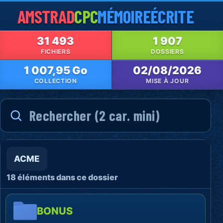
AMSTRAD
CPC
MÉMOIRE
ÉCRITE
31 493
1 907
FICHIERS
DOSSIERS
1 007,95 Go
02/08/2026
COLLECTION
MISE À JOUR
ACME
18 éléments dans ce dossier
BONUS