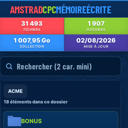
AMSTRAD
CPC
MÉMOIRE
ÉCRITE
31 493
1 907
FICHIERS
DOSSIERS
1 007,95 Go
02/08/2026
COLLECTION
MISE À JOUR
ACME
18 éléments dans ce dossier
BONUS