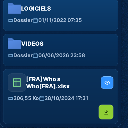
LOGICIELS
Dossier
01/11/2022 07:35
VIDEOS
Dossier
06/06/2026 23:58
[FRA]Who s
Who[FRA].xlsx
206,55 Ko
28/10/2024 17:31
Télécharg