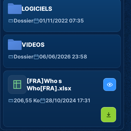
LOGICIELS
Dossier
01/11/2022 07:35
VIDEOS
Dossier
06/06/2026 23:58
[FRA]Who s
Who[FRA].xlsx
206,55 Ko
28/10/2024 17:31
Télécharg