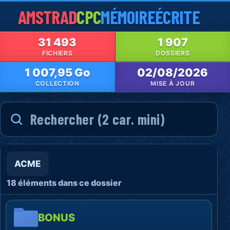
AMSTRAD
CPC
MÉMOIRE
ÉCRITE
31 493
1 907
FICHIERS
DOSSIERS
1 007,95 Go
02/08/2026
COLLECTION
MISE À JOUR
ACME
18 éléments dans ce dossier
BONUS