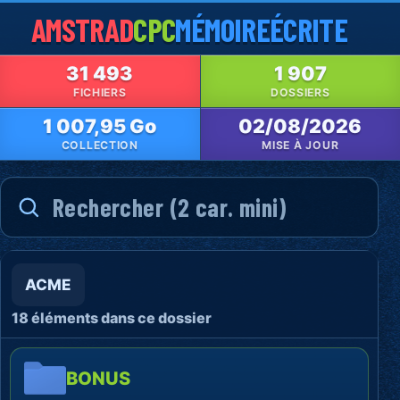
AMSTRAD
CPC
MÉMOIRE
ÉCRITE
31 493
1 907
FICHIERS
DOSSIERS
1 007,95 Go
02/08/2026
COLLECTION
MISE À JOUR
ACME
18 éléments dans ce dossier
BONUS