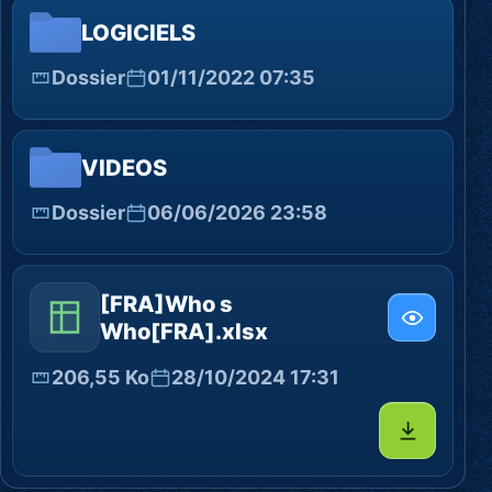
LOGICIELS
Dossier
01/11/2022 07:35
VIDEOS
Dossier
06/06/2026 23:58
[FRA]Who s
Who[FRA].xlsx
206,55 Ko
28/10/2024 17:31
Télécharg