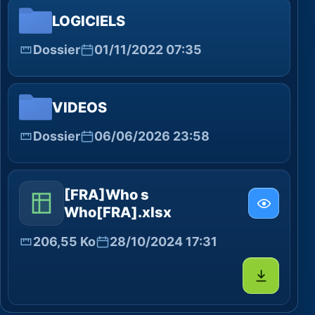
LOGICIELS
Dossier
01/11/2022 07:35
VIDEOS
Dossier
06/06/2026 23:58
[FRA]Who s
Who[FRA].xlsx
206,55 Ko
28/10/2024 17:31
Télécharg