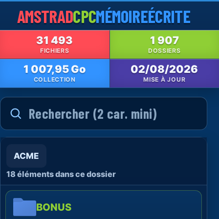
AMSTRAD
CPC
MÉMOIRE
ÉCRITE
31 493
1 907
FICHIERS
DOSSIERS
1 007,95 Go
02/08/2026
COLLECTION
MISE À JOUR
ACME
18 éléments dans ce dossier
BONUS