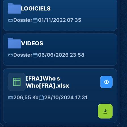
LOGICIELS
Dossier
01/11/2022 07:35
VIDEOS
Dossier
06/06/2026 23:58
[FRA]Who s
Who[FRA].xlsx
206,55 Ko
28/10/2024 17:31
Télécharg