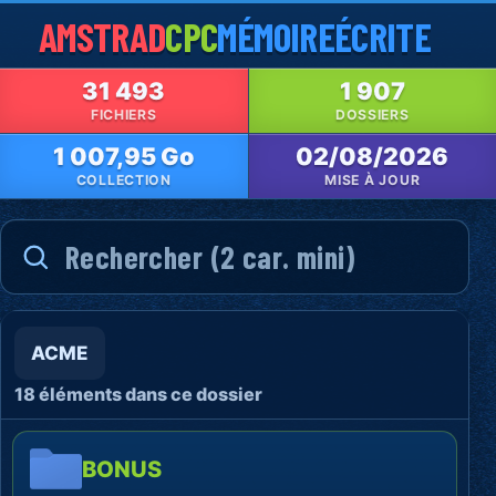
AMSTRAD
CPC
MÉMOIRE
ÉCRITE
31 493
1 907
FICHIERS
DOSSIERS
1 007,95 Go
02/08/2026
COLLECTION
MISE À JOUR
ACME
18 éléments dans ce dossier
BONUS