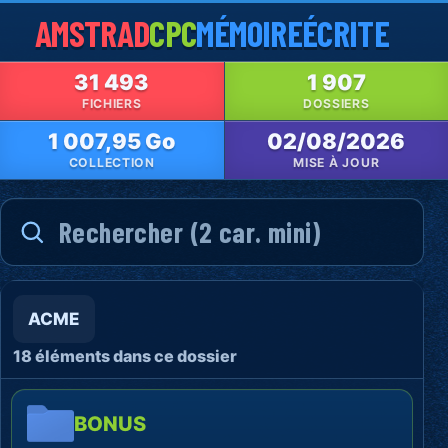
AMSTRAD
CPC
MÉMOIRE
ÉCRITE
31 493
1 907
FICHIERS
DOSSIERS
1 007,95 Go
02/08/2026
COLLECTION
MISE À JOUR
ACME
18 éléments dans ce dossier
BONUS