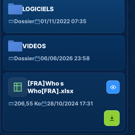
LOGICIELS
Dossier
01/11/2022 07:35
VIDEOS
Dossier
06/06/2026 23:58
[FRA]Who s
Who[FRA].xlsx
206,55 Ko
28/10/2024 17:31
Télécharg