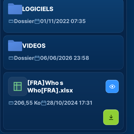
LOGICIELS
Dossier
01/11/2022 07:35
VIDEOS
Dossier
06/06/2026 23:58
[FRA]Who s
Who[FRA].xlsx
206,55 Ko
28/10/2024 17:31
Télécharg