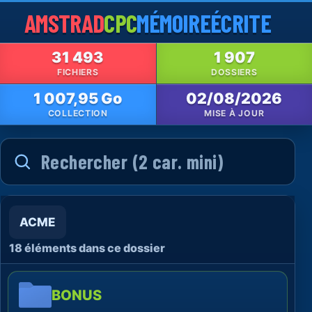
AMSTRAD
CPC
MÉMOIRE
ÉCRITE
31 493
1 907
FICHIERS
DOSSIERS
1 007,95 Go
02/08/2026
COLLECTION
MISE À JOUR
ACME
18 éléments dans ce dossier
BONUS