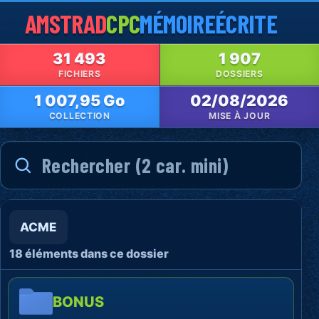
AMSTRAD
CPC
MÉMOIRE
ÉCRITE
31 493
1 907
FICHIERS
DOSSIERS
1 007,95 Go
02/08/2026
COLLECTION
MISE À JOUR
ACME
18 éléments dans ce dossier
BONUS