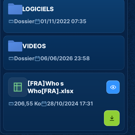
LOGICIELS
Dossier
01/11/2022 07:35
VIDEOS
Dossier
06/06/2026 23:58
[FRA]Who s
Who[FRA].xlsx
206,55 Ko
28/10/2024 17:31
Télécharg