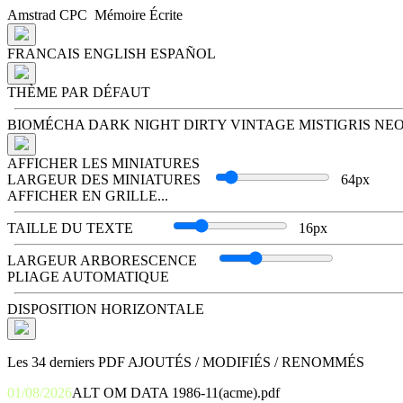
Amstrad
CPC
Mémoire Écrite
FRANCAIS
ENGLISH
ESPAÑOL
THÈME PAR DÉFAUT
BIOMÉCHA
DARK NIGHT
DIRTY VINTAGE
MISTIGRIS
NE
AFFICHER LES MINIATURES
LARGEUR DES MINIATURES
64px
AFFICHER EN GRILLE...
TAILLE DU TEXTE
16px
LARGEUR ARBORESCENCE
PLIAGE AUTOMATIQUE
DISPOSITION HORIZONTALE
Les 34 derniers PDF
AJOUTÉS
/
MODIFIÉS
/
RENOMMÉS
01/08/2026
ALT OM DATA 1986-11(acme).pdf