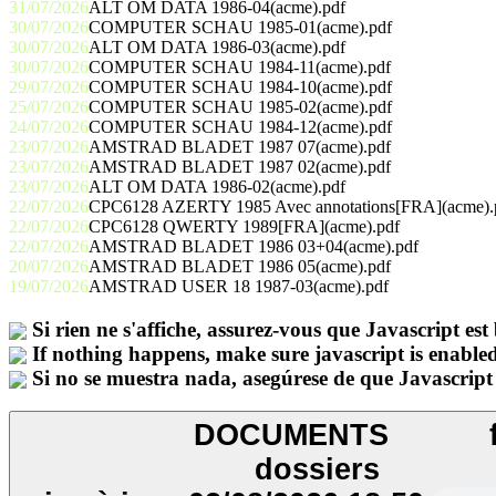
31/07/2026
ALT OM DATA 1986-04(acme).pdf
30/07/2026
COMPUTER SCHAU 1985-01(acme).pdf
30/07/2026
ALT OM DATA 1986-03(acme).pdf
30/07/2026
COMPUTER SCHAU 1984-11(acme).pdf
29/07/2026
COMPUTER SCHAU 1984-10(acme).pdf
25/07/2026
COMPUTER SCHAU 1985-02(acme).pdf
24/07/2026
COMPUTER SCHAU 1984-12(acme).pdf
23/07/2026
AMSTRAD BLADET 1987 07(acme).pdf
23/07/2026
AMSTRAD BLADET 1987 02(acme).pdf
23/07/2026
ALT OM DATA 1986-02(acme).pdf
22/07/2026
CPC6128 AZERTY 1985 Avec annotations[FRA](acme).
22/07/2026
CPC6128 QWERTY 1989[FRA](acme).pdf
22/07/2026
AMSTRAD BLADET 1986 03+04(acme).pdf
20/07/2026
AMSTRAD BLADET 1986 05(acme).pdf
19/07/2026
AMSTRAD USER 18 1987-03(acme).pdf
Si rien ne s'affiche, assurez-vous que Javascript est 
If nothing happens, make sure javascript is enabled
Si no se muestra nada, asegúrese de que Javascript 
DOCUMENTS
dossiers