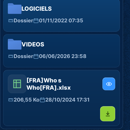
LOGICIELS
Dossier
01/11/2022 07:35
VIDEOS
Dossier
06/06/2026 23:58
[FRA]Who s
Who[FRA].xlsx
206,55 Ko
28/10/2024 17:31
Télécharg