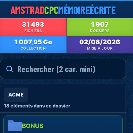
AMSTRAD
CPC
MÉMOIRE
ÉCRITE
31 493
1 907
FICHIERS
DOSSIERS
1 007,95 Go
02/08/2026
COLLECTION
MISE À JOUR
ACME
18 éléments dans ce dossier
BONUS