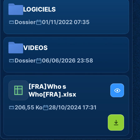
LOGICIELS
Dossier
01/11/2022 07:35
VIDEOS
Dossier
06/06/2026 23:58
[FRA]Who s
Who[FRA].xlsx
206,55 Ko
28/10/2024 17:31
Télécharg