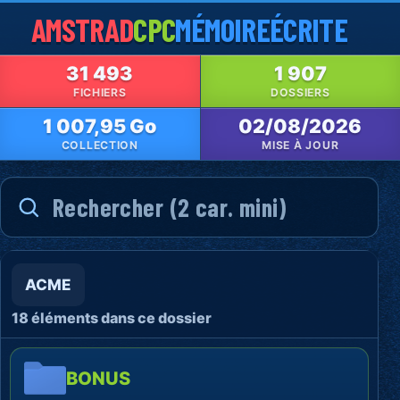
AMSTRAD
CPC
MÉMOIRE
ÉCRITE
31 493
1 907
FICHIERS
DOSSIERS
1 007,95 Go
02/08/2026
COLLECTION
MISE À JOUR
ACME
18 éléments dans ce dossier
BONUS