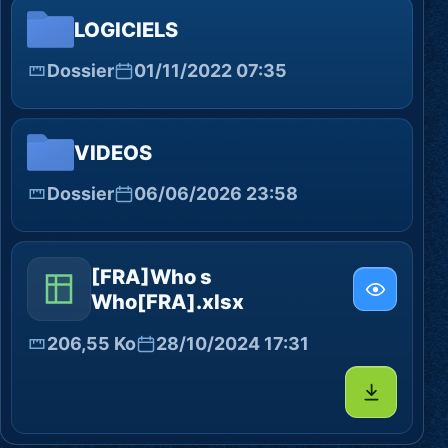
LOGICIELS
Dossier
01/11/2022 07:35
VIDEOS
Dossier
06/06/2026 23:58
[FRA]Who s
Who[FRA].xlsx
206,55 Ko
28/10/2024 17:31
Télécharg