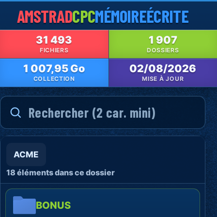
AMSTRAD
CPC
MÉMOIRE
ÉCRITE
31 493
1 907
FICHIERS
DOSSIERS
1 007,95 Go
02/08/2026
COLLECTION
MISE À JOUR
ACME
18 éléments dans ce dossier
BONUS