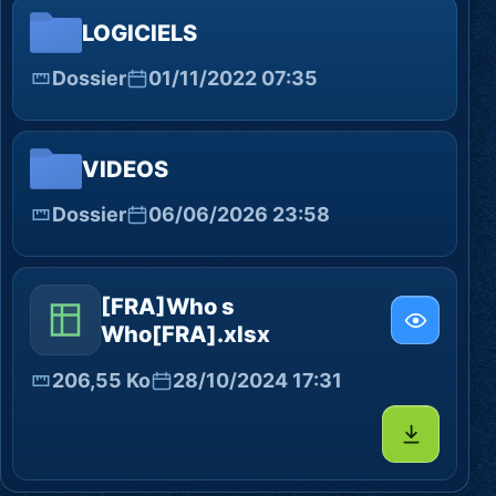
LOGICIELS
Dossier
01/11/2022 07:35
VIDEOS
Dossier
06/06/2026 23:58
[FRA]Who s
Who[FRA].xlsx
206,55 Ko
28/10/2024 17:31
Télécharg