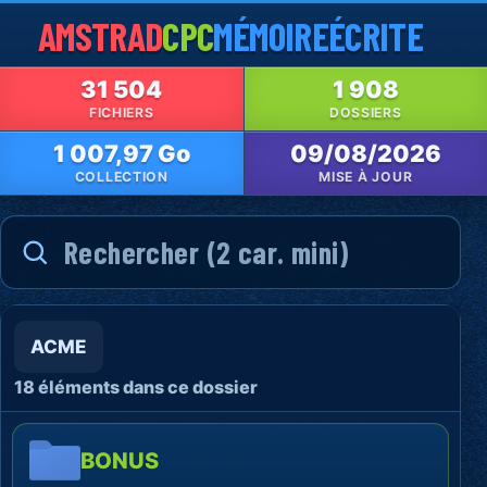
AMSTRAD
CPC
MÉMOIRE
ÉCRITE
31 504
1 908
FICHIERS
DOSSIERS
1 007,97 Go
09/08/2026
COLLECTION
MISE À JOUR
ACME
18 éléments dans ce dossier
BONUS