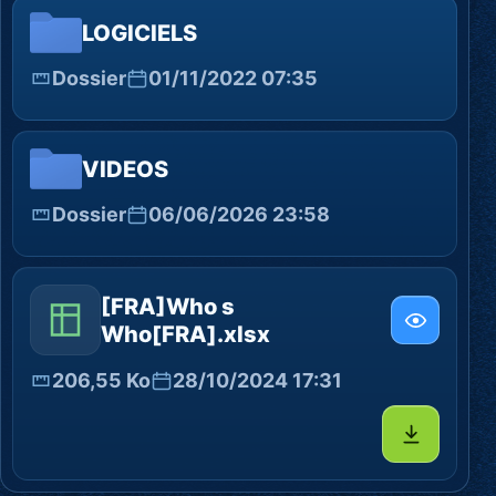
LOGICIELS
Dossier
01/11/2022 07:35
VIDEOS
Dossier
06/06/2026 23:58
[FRA]Who s
Who[FRA].xlsx
206,55 Ko
28/10/2024 17:31
Télécharg