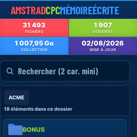
AMSTRAD
CPC
MÉMOIRE
ÉCRITE
31 493
1 907
FICHIERS
DOSSIERS
1 007,95 Go
02/08/2026
COLLECTION
MISE À JOUR
ACME
18 éléments dans ce dossier
BONUS