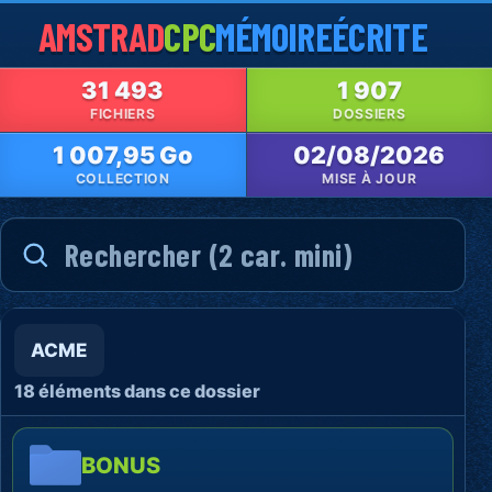
AMSTRAD
CPC
MÉMOIRE
ÉCRITE
31 493
1 907
FICHIERS
DOSSIERS
1 007,95 Go
02/08/2026
COLLECTION
MISE À JOUR
ACME
18 éléments dans ce dossier
BONUS