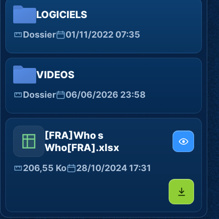
LOGICIELS
Dossier
01/11/2022 07:35
VIDEOS
Dossier
06/06/2026 23:58
[FRA]Who s
Who[FRA].xlsx
206,55 Ko
28/10/2024 17:31
Télécharg