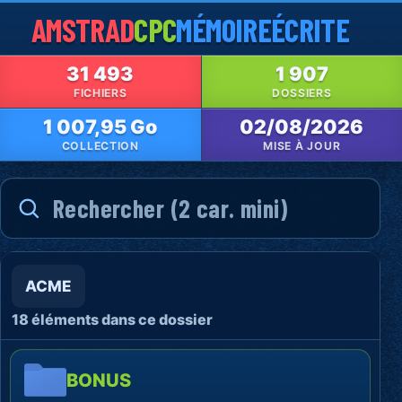
AMSTRAD
CPC
MÉMOIRE
ÉCRITE
31 493
1 907
FICHIERS
DOSSIERS
1 007,95 Go
02/08/2026
COLLECTION
MISE À JOUR
ACME
18 éléments dans ce dossier
BONUS