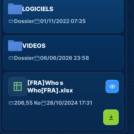
LOGICIELS
Dossier
01/11/2022 07:35
VIDEOS
Dossier
06/06/2026 23:58
[FRA]Who s
Who[FRA].xlsx
206,55 Ko
28/10/2024 17:31
Télécharg