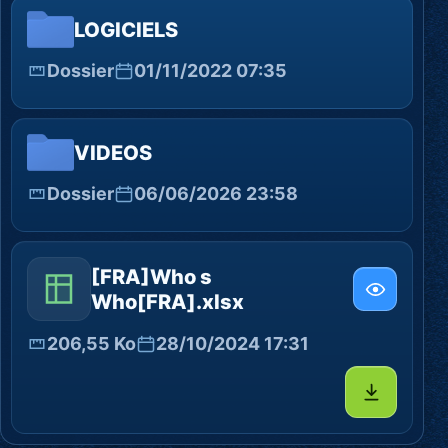
LOGICIELS
Dossier
01/11/2022 07:35
VIDEOS
Dossier
06/06/2026 23:58
[FRA]Who s
Who[FRA].xlsx
206,55 Ko
28/10/2024 17:31
Télécharg