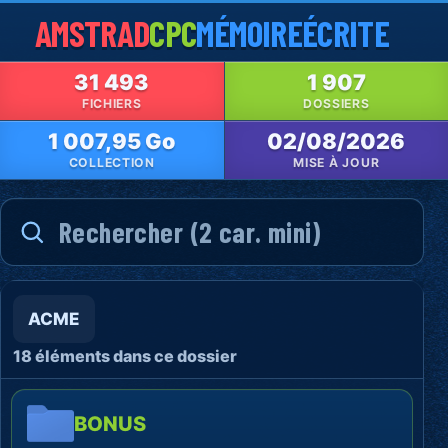
AMSTRAD
CPC
MÉMOIRE
ÉCRITE
31 493
1 907
FICHIERS
DOSSIERS
1 007,95 Go
02/08/2026
COLLECTION
MISE À JOUR
ACME
18 éléments dans ce dossier
BONUS