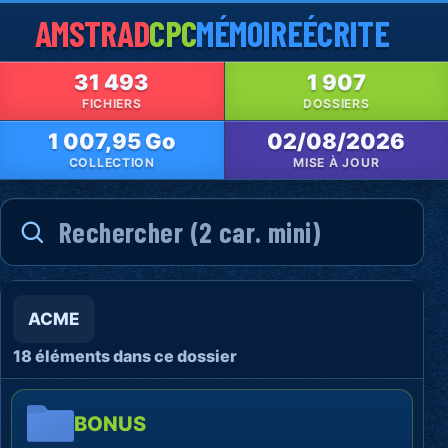
AMSTRAD
CPC
MÉMOIRE
ÉCRITE
31 493
1 907
FICHIERS
DOSSIERS
1 007,95 Go
02/08/2026
COLLECTION
MISE À JOUR
ACME
18 éléments dans ce dossier
BONUS