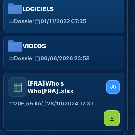
LOGICIELS
Dossier
01/11/2022 07:35
VIDEOS
Dossier
06/06/2026 23:58
[FRA]Who s
Who[FRA].xlsx
206,55 Ko
28/10/2024 17:31
Télécharg