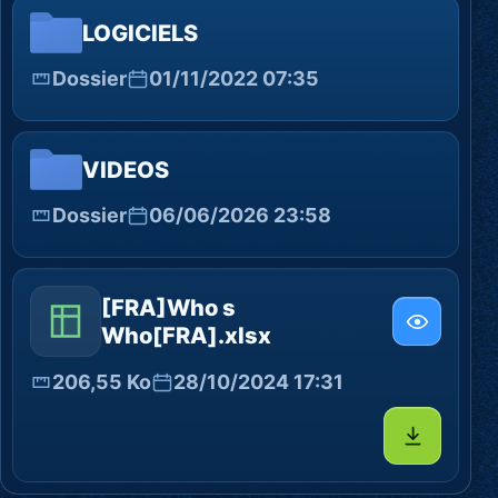
LOGICIELS
Dossier
01/11/2022 07:35
VIDEOS
Dossier
06/06/2026 23:58
[FRA]Who s
Who[FRA].xlsx
206,55 Ko
28/10/2024 17:31
Télécharg