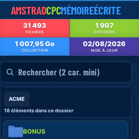
AMSTRAD
CPC
MÉMOIRE
ÉCRITE
31 493
1 907
FICHIERS
DOSSIERS
1 007,95 Go
02/08/2026
COLLECTION
MISE À JOUR
ACME
18 éléments dans ce dossier
BONUS