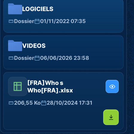
LOGICIELS
Dossier
01/11/2022 07:35
VIDEOS
Dossier
06/06/2026 23:58
[FRA]Who s
Who[FRA].xlsx
206,55 Ko
28/10/2024 17:31
Télécharg