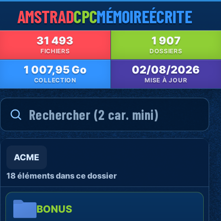
AMSTRAD
CPC
MÉMOIRE
ÉCRITE
31 493
1 907
FICHIERS
DOSSIERS
1 007,95 Go
02/08/2026
COLLECTION
MISE À JOUR
ACME
18 éléments dans ce dossier
BONUS