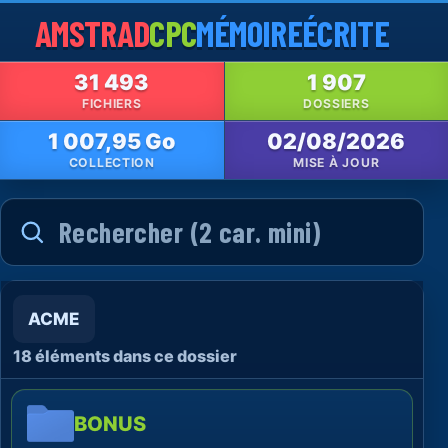
AMSTRAD
CPC
MÉMOIRE
ÉCRITE
31 493
1 907
FICHIERS
DOSSIERS
1 007,95 Go
02/08/2026
COLLECTION
MISE À JOUR
ACME
18 éléments dans ce dossier
BONUS