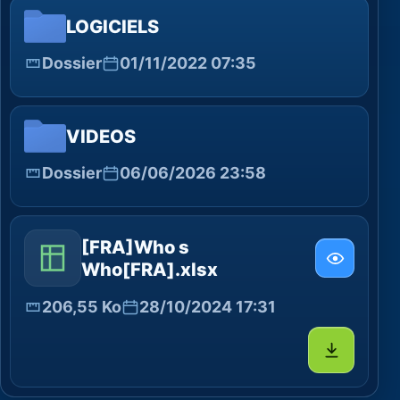
LOGICIELS
Dossier
01/11/2022 07:35
VIDEOS
Dossier
06/06/2026 23:58
[FRA]Who s
Who[FRA].xlsx
206,55 Ko
28/10/2024 17:31
Télécharg