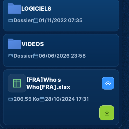
LOGICIELS
Dossier
01/11/2022 07:35
VIDEOS
Dossier
06/06/2026 23:58
[FRA]Who s
Who[FRA].xlsx
206,55 Ko
28/10/2024 17:31
Télécharg