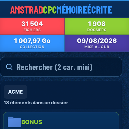
AMSTRAD
CPC
MÉMOIRE
ÉCRITE
31 504
1 908
FICHIERS
DOSSIERS
1 007,97 Go
09/08/2026
COLLECTION
MISE À JOUR
ACME
18 éléments dans ce dossier
BONUS