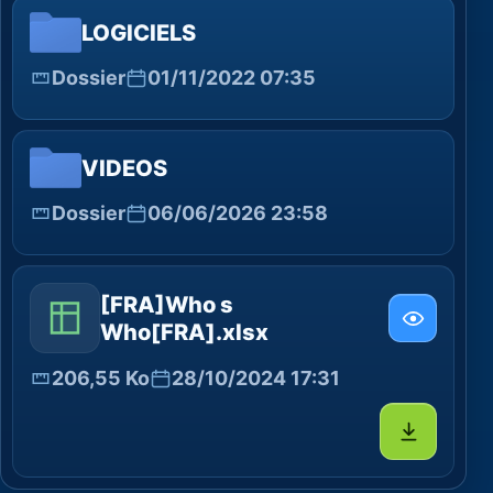
LOGICIELS
Dossier
01/11/2022 07:35
VIDEOS
Dossier
06/06/2026 23:58
[FRA]Who s
Who[FRA].xlsx
206,55 Ko
28/10/2024 17:31
Télécharg