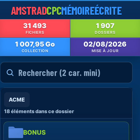
AMSTRAD
CPC
MÉMOIRE
ÉCRITE
31 493
1 907
FICHIERS
DOSSIERS
1 007,95 Go
02/08/2026
COLLECTION
MISE À JOUR
ACME
18 éléments dans ce dossier
BONUS