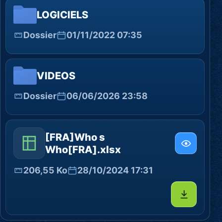
LOGICIELS
Dossier
01/11/2022 07:35
VIDEOS
Dossier
06/06/2026 23:58
[FRA]Who s
Who[FRA].xlsx
206,55 Ko
28/10/2024 17:31
Télécharg