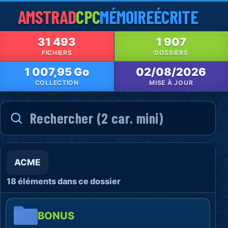
AMSTRAD
CPC
MÉMOIRE
ÉCRITE
31 493
1 907
FICHIERS
DOSSIERS
1 007,95 Go
02/08/2026
COLLECTION
MISE À JOUR
ACME
18 éléments dans ce dossier
BONUS